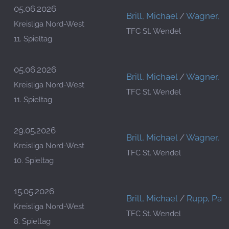
05.06.2026
Brill, Michael
/
Wagner, M
Kreisliga Nord-West
TFC St. Wendel
11. Spieltag
05.06.2026
Brill, Michael
/
Wagner, M
Kreisliga Nord-West
TFC St. Wendel
11. Spieltag
29.05.2026
Brill, Michael
/
Wagner, M
Kreisliga Nord-West
TFC St. Wendel
10. Spieltag
15.05.2026
Brill, Michael
/
Rupp, Patr
Kreisliga Nord-West
TFC St. Wendel
8. Spieltag