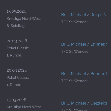
15.05.2026
Brill, Michael
/
Rupp, Patr
Kreisliga Nord-West
TFC St. Wendel
8. Spieltag
20.03.2026
Brill, Michael
/
Brinner, St
Pokal Classic
TFC St. Wendel
1. Runde
20.03.2026
Brill, Michael
/
Brinner, St
Pokal Classic
TFC St. Wendel
1. Runde
13.03.2026
Brill, Michael
/
Gelzleicht
Kreisliga Nord-West
TFC St. Wendel