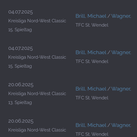
04.07.2025
Brill, Michael
/
Wagner, M
Kreisliga Nord-West Classic
TFC St. Wendel
15. Spieltag
04.07.2025
Brill, Michael
/
Wagner, M
Kreisliga Nord-West Classic
TFC St. Wendel
15. Spieltag
20.06.2025
Brill, Michael
/
Wagner, M
Kreisliga Nord-West Classic
TFC St. Wendel
13. Spieltag
20.06.2025
Brill, Michael
/
Wagner, M
Kreisliga Nord-West Classic
TFC St. Wendel