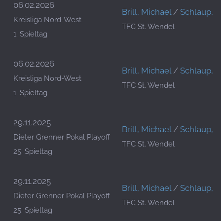
06.02.2026
Brill, Michael
/
Schlaup, 
Kreisliga Nord-West
TFC St. Wendel
1. Spieltag
06.02.2026
Brill, Michael
/
Schlaup, 
Kreisliga Nord-West
TFC St. Wendel
1. Spieltag
29.11.2025
Brill, Michael
/
Schlaup, 
Dieter Grenner Pokal Playoff
TFC St. Wendel
25. Spieltag
29.11.2025
Brill, Michael
/
Schlaup, 
Dieter Grenner Pokal Playoff
TFC St. Wendel
25. Spieltag