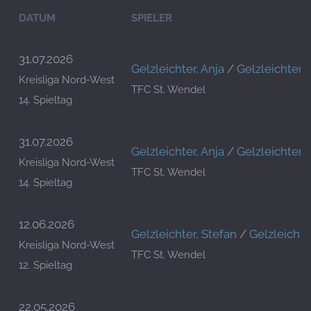
DATUM
SPIELER
31.07.2026
Gelzleichter, Anja
/
Gelzleichter, 
Kreisliga Nord-West
TFC St. Wendel
14. Spieltag
31.07.2026
Gelzleichter, Anja
/
Gelzleichter, 
Kreisliga Nord-West
TFC St. Wendel
14. Spieltag
12.06.2026
Gelzleichter, Stefan
/
Gelzleichte
Kreisliga Nord-West
TFC St. Wendel
12. Spieltag
22.05.2026