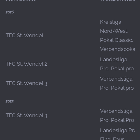
2026
Kreisliga
Nord-West,
TFC St. Wendel
Pokal Classic,
Verbandspokal
Landesliga
TFC St. Wendel 2
Pro, Pokal pro
Verbandsliga
TFC St. Wendel 3
Pro, Pokal pro
2025
Verbandsliga
TFC St. Wendel 3
Pro, Pokal Pro
Landesliga Pro
Final Four,