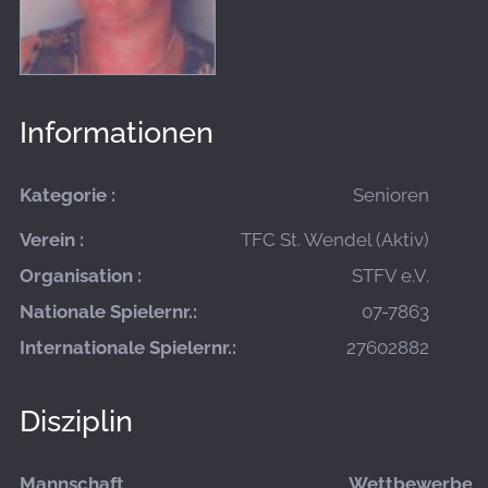
Informationen
Kategorie :
Senioren
Verein :
TFC St. Wendel (Aktiv)
Organisation :
STFV e.V.
Nationale Spielernr.:
07-7863
Internationale Spielernr.:
27602882
Disziplin
Mannschaft
Wettbewerbe