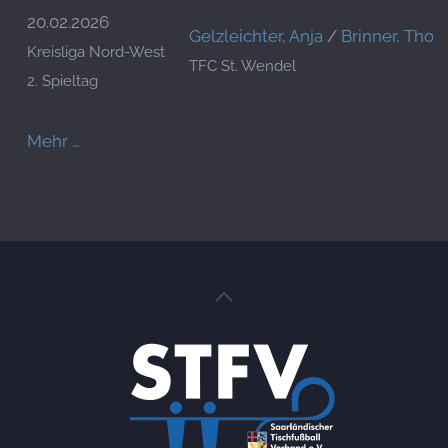
20.02.2026
Gelzleichter, Anja
/
Brinner, Tho
Kreisliga Nord-West
TFC St. Wendel
2. Spieltag
Mehr …