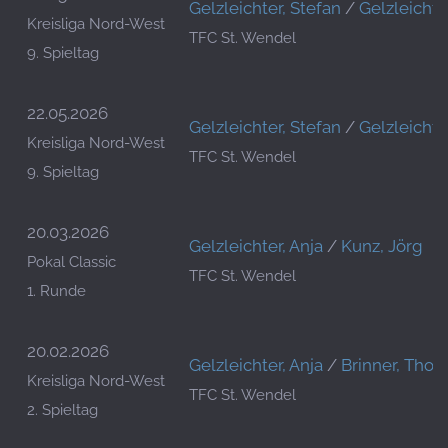
Gelzleichter, Stefan
/
Gelzleichte
Kreisliga Nord-West
TFC St. Wendel
9. Spieltag
22.05.2026
Gelzleichter, Stefan
/
Gelzleichte
Kreisliga Nord-West
TFC St. Wendel
9. Spieltag
20.03.2026
Gelzleichter, Anja
/
Kunz, Jörg
Pokal Classic
TFC St. Wendel
1. Runde
20.02.2026
Gelzleichter, Anja
/
Brinner, Tho
Kreisliga Nord-West
TFC St. Wendel
2. Spieltag