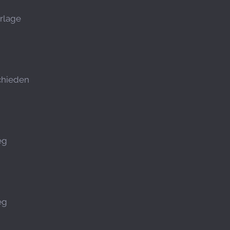
rlage
chieden
eg
eg