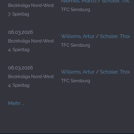
Niemes, Marco
/
Scholer, Thor
Bezirksliga Nord-West
TFC Siersburg
7. Spieltag
06.03.2026
Willems, Artur
/
Scholer, Thors
Bezirksliga Nord-West
TFC Siersburg
4. Spieltag
06.03.2026
Willems, Artur
/
Scholer, Thors
Bezirksliga Nord-West
TFC Siersburg
4. Spieltag
Mehr …