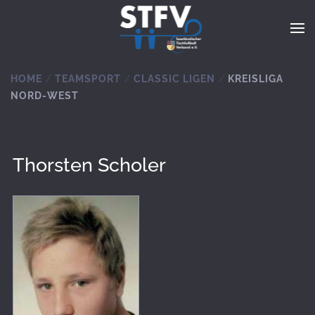
Zum Hauptinhalt springen
HOME
TEAMSPORT
CLASSIC LIGEN
KREISLIGA
NORD-WEST
Thorsten Scholer