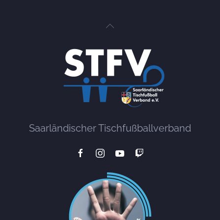
Saarländischer Tischfußballverband