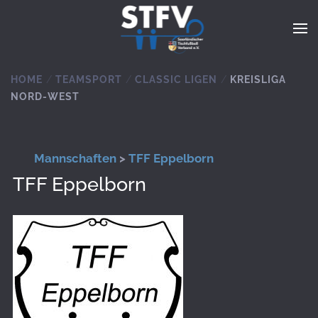
Zum Hauptinhalt springen
HOME
TEAMSPORT
CLASSIC LIGEN
KREISLIGA
NORD-WEST
Mannschaften
>
TFF Eppelborn
TFF Eppelborn