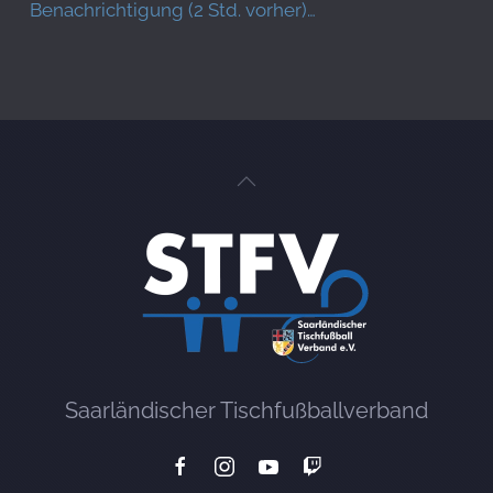
Benachrichtigung (2 Std. vorher)…
Saarländischer Tischfußballverband