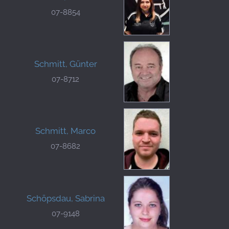
07-8854
Schmitt, Günter
07-8712
Schmitt, Marco
07-8682
Schöpsdau, Sabrina
07-9148