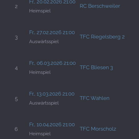
Fr., 20.02.2026 21:00
RC Berschweiler
2
Heimspiel
Fr., 27.02.2026 21:00
TFC Riegelsberg 2
3
Auswärtsspiel
Fr., 06.03.2026 21:00
TFC Bliesen 3
4
Heimspiel
Fr., 13.03.2026 21:00
TFC Wahlen
5
Auswärtsspiel
Fr., 10.04.2026 21:00
TFC Morscholz
6
Heimspiel