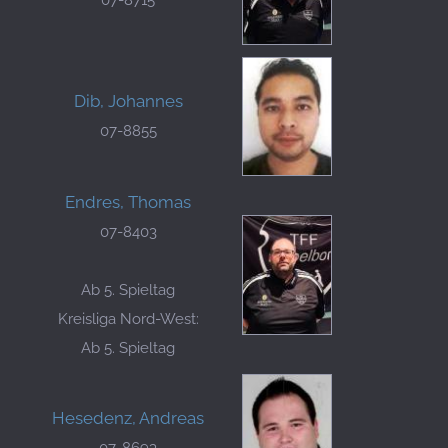
Dib, Johannes
07-8855
Endres, Thomas
07-8403
Ab 5. Spieltag
Kreisliga Nord-West:
Ab 5. Spieltag
Hesedenz, Andreas