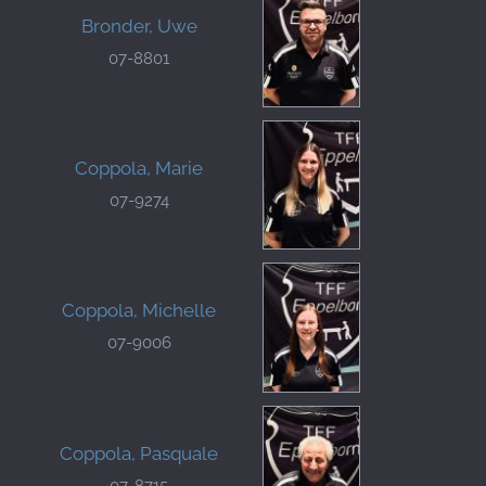
Bronder, Uwe
07-8801
Coppola, Marie
07-9274
Coppola, Michelle
07-9006
Coppola, Pasquale
07-8715