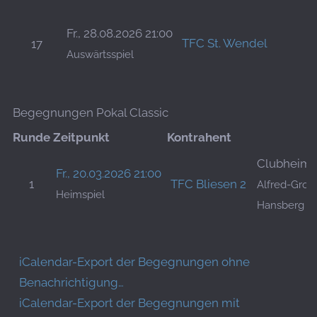
Fr., 28.08.2026 21:00
TFC St. Wendel
17
Auswärtsspiel
Begegnungen Pokal Classic
Runde
Zeitpunkt
Kontrahent
Clubheim 
Fr., 20.03.2026 21:00
1
TFC Bliesen 2
Alfred-Groß-
Heimspiel
Hansberg
iCalendar-Export der Begegnungen ohne
Benachrichtigung…
iCalendar-Export der Begegnungen mit