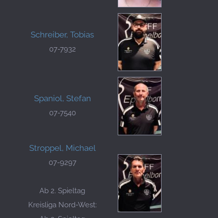
Schreiber, Tobias
07-7932
Spaniol, Stefan
07-7540
Stroppel, Michael
07-9297
Ab 2. Spieltag
Kreisliga Nord-West: