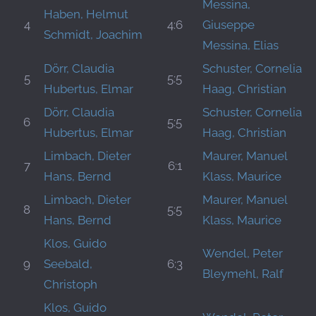
Messina,
Haben, Helmut
4
4:6
Giuseppe
Schmidt, Joachim
Messina, Elias
Dörr, Claudia
Schuster, Cornelia
5
5:5
Hubertus, Elmar
Haag, Christian
Dörr, Claudia
Schuster, Cornelia
6
5:5
Hubertus, Elmar
Haag, Christian
Limbach, Dieter
Maurer, Manuel
7
6:1
Hans, Bernd
Klass, Maurice
Limbach, Dieter
Maurer, Manuel
8
5:5
Hans, Bernd
Klass, Maurice
Klos, Guido
Wendel, Peter
9
Seebald,
6:3
Bleymehl, Ralf
Christoph
Klos, Guido