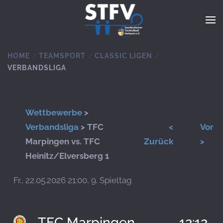
Zum Hauptinhalt springen
HOME
TEAMSPORT
CLASSIC LIGEN
VERBANDSLIGA
Wettbewerbe
>
Verbandsliga
> TFC
<
Vor
Marpingen vs. TFC
Zurück
>
Heinitz/Elversberg 1
Fr., 22.05.2026 21:00, 9. Spieltag
TFC Marpingen
12:12