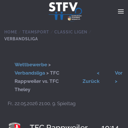
Zum Hauptinhalt springen
HOME
TEAMSPORT
CLASSIC LIGEN
VERBANDSLIGA
Wettbewerbe
>
Verbandsliga
> TFC
<
Vor
Rappweiler vs. TFC
Zurück
>
Theley
Fr., 22.05.2026 21:00, 9. Spieltag
TFC Rappweiler
10:14