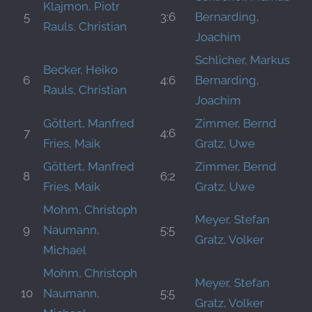
Klajmon, Piotr
5
3:6
Bernarding,
Rauls, Christian
Joachim
Schlicher, Markus
Becker, Heiko
6
4:6
Bernarding,
Rauls, Christian
Joachim
Göttert, Manfred
Zimmer, Bernd
7
4:6
Fries, Maik
Gratz, Uwe
Göttert, Manfred
Zimmer, Bernd
8
6:2
Fries, Maik
Gratz, Uwe
Mohm, Christoph
Meyer, Stefan
9
Naumann,
5:5
Gratz, Volker
Michael
Mohm, Christoph
Meyer, Stefan
10
Naumann,
5:5
Gratz, Volker