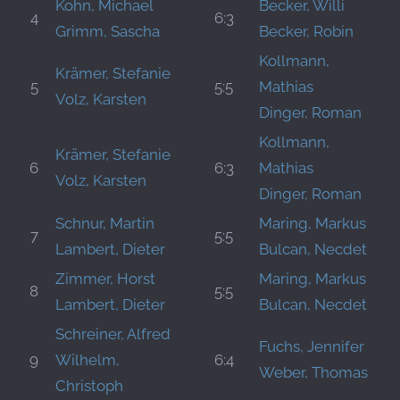
Kohn, Michael
Becker, Willi
4
6:3
Grimm, Sascha
Becker, Robin
Kollmann,
Krämer, Stefanie
5
5:5
Mathias
Volz, Karsten
Dinger, Roman
Kollmann,
Krämer, Stefanie
6
6:3
Mathias
Volz, Karsten
Dinger, Roman
Schnur, Martin
Maring, Markus
7
5:5
Lambert, Dieter
Bulcan, Necdet
Zimmer, Horst
Maring, Markus
8
5:5
Lambert, Dieter
Bulcan, Necdet
Schreiner, Alfred
Fuchs, Jennifer
9
Wilhelm,
6:4
Weber, Thomas
Christoph