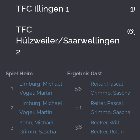
TFC Illingen 1
16
TFC
(63:
Hülzweiler/Saarwellingen
2
Spiel
Heim
Ergebnis
Gast
Limburg, Michael
Reiter, Pascal
1
5:5
Vogel, Martin
Grimmo, Sascha
Limburg, Michael
Reiter, Pascal
2
6:1
Vogel, Martin
Grimmo, Sascha
Kohn, Michael
Becker, Willi
3
3:6
Grimm, Sascha
Becker, Robin