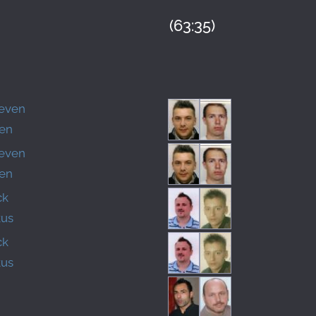
(63:35)
teven
ten
teven
ten
ck
kus
ck
kus