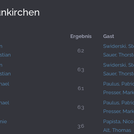
unkirchen
Ergebnis
Gast
an
Swiderski, S
6:2
stian
Sauer, Thors
an
Swiderski, S
6:3
stian
Sauer, Thors
hael
Paulus, Patri
6:1
Presser, Mar
hael
Paulus, Patri
6:3
Presser, Mar
nie
Papista, Nico
3:6
Alt, Thomas