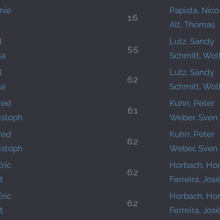
nie
Papista, Nico
1:6
Alt, Thomas
l
Lutz, Sandy
5:5
ha
Schmitt, Wo
l
Lutz, Sandy
6:2
ha
Schmitt, Wo
fred
Kuhn, Peter
6:1
istoph
Weber, Sven
fred
Kuhn, Peter
6:2
istoph
Weber, Sven
ric
Horbach, Hor
6:2
t
Ferreira, Jos
ric
Horbach, Hor
6:2
t
Ferreira, Jos