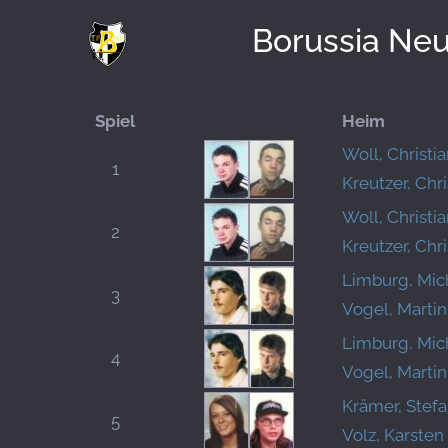
Borussia Ne
Spiel
Heim
Woll, Christi
1
Kreutzer, Chri
Woll, Christi
2
Kreutzer, Chri
Limburg, Mic
3
Vogel, Martin
Limburg, Mic
4
Vogel, Martin
Krämer, Stefa
5
Volz, Karsten