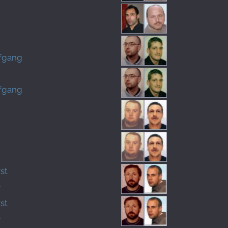
lfgang
lfgang
st
é
st
é