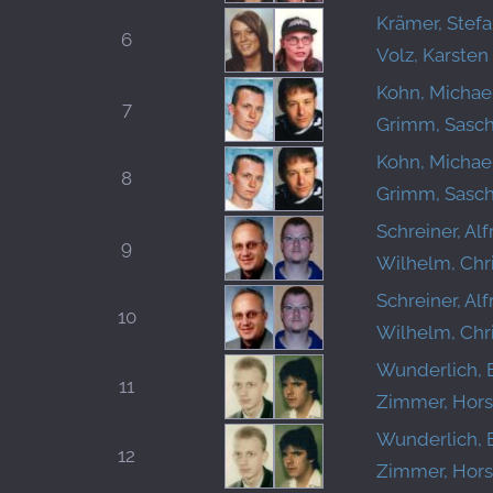
Krämer, Stefa
6
Volz, Karsten
Kohn, Michae
7
Grimm, Sasc
Kohn, Michae
8
Grimm, Sasc
Schreiner, Al
9
Wilhelm, Chr
Schreiner, Al
10
Wilhelm, Chr
Wunderlich, E
11
Zimmer, Hors
Wunderlich, E
12
Zimmer, Hors