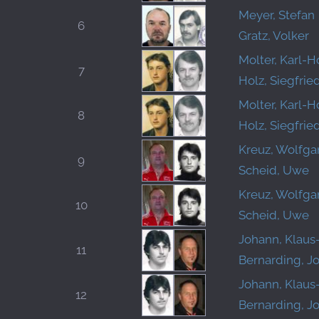
Meyer, Stefan
6
Gratz, Volker
Molter, Karl-H
7
Holz, Siegfrie
Molter, Karl-H
8
Holz, Siegfrie
Kreuz, Wolfg
9
Scheid, Uwe
Kreuz, Wolfg
10
Scheid, Uwe
Johann, Klaus
11
Bernarding, J
Johann, Klaus
12
Bernarding, J