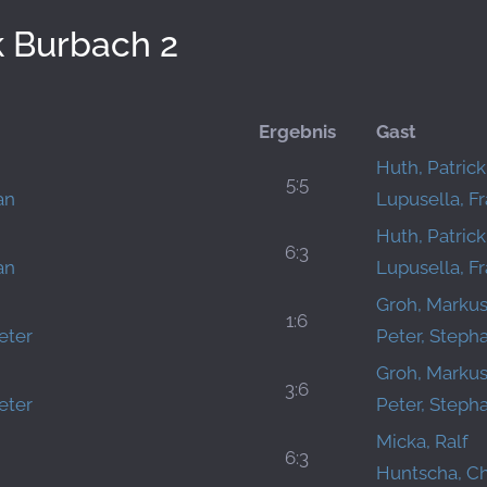
 Burbach 2
Ergebnis
Gast
Huth, Patrick
5:5
an
Lupusella, F
Huth, Patrick
6:3
an
Lupusella, F
Groh, Marku
1:6
eter
Peter, Steph
Groh, Marku
3:6
eter
Peter, Steph
Micka, Ralf
6:3
Huntscha, Ch