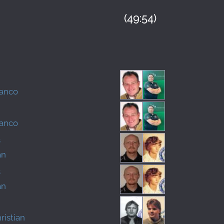
(49:54)
ranco
ranco
s
an
s
an
ristian