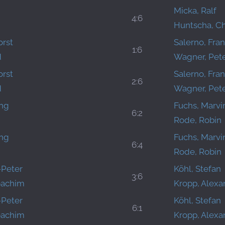
Micka, Ralf
4:6
Huntscha, Ch
orst
Salerno, Fra
1:6
d
Wagner, Pet
orst
Salerno, Fra
2:6
d
Wagner, Pet
ang
Fuchs, Marvi
6:2
Rode, Robin
ang
Fuchs, Marvi
6:4
Rode, Robin
-Peter
Köhl, Stefan
3:6
oachim
Kropp, Alexa
-Peter
Köhl, Stefan
6:1
oachim
Kropp, Alexa