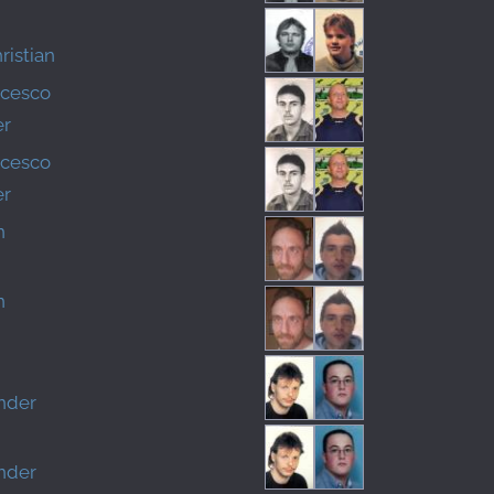
ristian
ncesco
er
ncesco
er
n
n
nder
nder