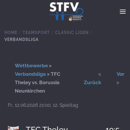
Zum Hauptinhalt springen
HOME
TEAMSPORT
CLASSIC LIGEN
VERBANDSLIGA
Wettbewerbe
>
Verbandsliga
> TFC
<
Vor
Theley vs. Borussia
Zurück
>
Neunkirchen
Fr., 12.06.2026 21:00, 12. Spieltag
TFC Theley
19:5