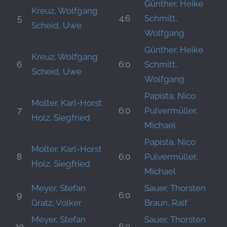
Günther, Heike
Kreuz, Wolfgang
5
4:6
Schmitt,
Scheid, Uwe
Wolfgang
Günther, Heike
Kreuz, Wolfgang
6
6:0
Schmitt,
Scheid, Uwe
Wolfgang
Papista, Nico
Molter, Karl-Horst
7
6:0
Pulvermüller,
Holz, Siegfried
Michael
Papista, Nico
Molter, Karl-Horst
8
6:0
Pulvermüller,
Holz, Siegfried
Michael
Meyer, Stefan
Sauer, Thorsten
9
6:0
Gratz, Volker
Braun, Ralf
Meyer, Stefan
Sauer, Thorsten
10
6:0