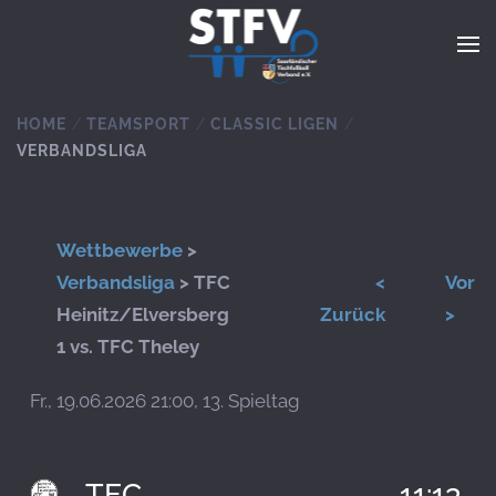
Zum Hauptinhalt springen
HOME
TEAMSPORT
CLASSIC LIGEN
VERBANDSLIGA
Wettbewerbe
>
Verbandsliga
> TFC
<
Vor
Heinitz/Elversberg
Zurück
>
1 vs. TFC Theley
Fr., 19.06.2026 21:00, 13. Spieltag
TFC
11:13