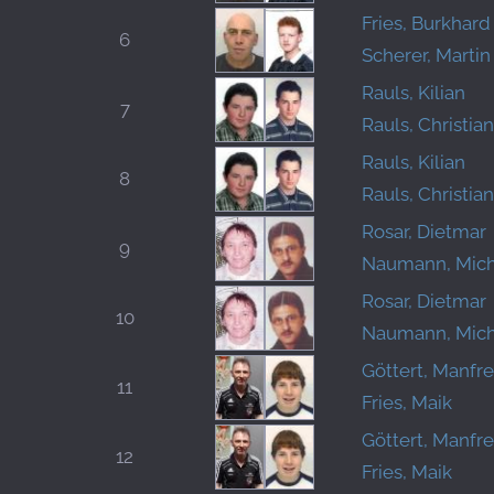
Fries, Burkhard
6
Scherer, Martin
Rauls, Kilian
7
Rauls, Christian
Rauls, Kilian
8
Rauls, Christian
Rosar, Dietmar
9
Naumann, Mich
Rosar, Dietmar
10
Naumann, Mich
Göttert, Manfr
11
Fries, Maik
Göttert, Manfr
12
Fries, Maik