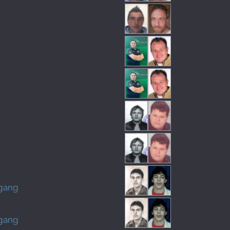
fgang
fgang