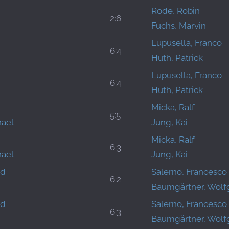
Rode, Robin
2:6
Fuchs, Marvin
Lupusella, Franco
6:4
Huth, Patrick
Lupusella, Franco
6:4
Huth, Patrick
Micka, Ralf
5:5
ael
Jung, Kai
Micka, Ralf
6:3
ael
Jung, Kai
ed
Salerno, Francesco
6:2
Baumgärtner, Wol
ed
Salerno, Francesco
6:3
Baumgärtner, Wol