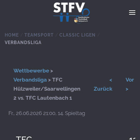
Zum Hauptinhalt springen
HOME
TEAMSPORT
CLASSIC LIGEN
VERBANDSLIGA
Wettbewerbe
>
Verbandsliga
> TFC
<
Vor
Hülzweiler/Saarwellingen
Zurück
>
2 vs. TFC Lautenbach 1
Fr., 26.06.2026 21:00, 14. Spieltag
TFC
13: