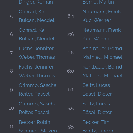
Dinger, Roman
Bernd, Martin
Conrad, Kai
Neumann, Frank
5
6:4
Bulcan, Necdet
Kuc, Werner
Conrad, Kai
Neumann, Frank
6
2:6
Bulcan, Necdet
Kuc, Werner
Fuchs, Jennifer
Kohlbauer, Bernd
7
1:6
Weber, Thomas
Mathieu, Michael
Fuchs, Jennifer
Kohlbauer, Bernd
8
6:0
Weber, Thomas
Mathieu, Michael
Grimmo, Sascha
Seitz, Lucas
9
6:1
Reiter, Pascal
Bäsel, Dieter
Grimmo, Sascha
Seitz, Lucas
10
5:5
Reiter, Pascal
Bäsel, Dieter
Becker, Robin
Becker, Tim
11
5:5
Schmidt, Steven
Bentz, Jürgen