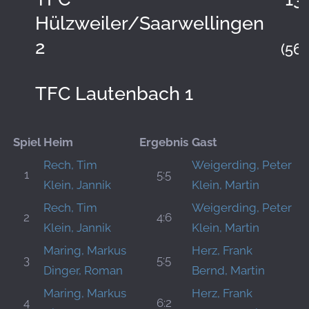
Hülzweiler/Saarwellingen
2
(56:
TFC Lautenbach 1
Spiel
Heim
Ergebnis
Gast
Rech, Tim
Weigerding, Peter
1
5:5
Klein, Jannik
Klein, Martin
Rech, Tim
Weigerding, Peter
2
4:6
Klein, Jannik
Klein, Martin
Maring, Markus
Herz, Frank
3
5:5
Dinger, Roman
Bernd, Martin
Maring, Markus
Herz, Frank
4
6:2