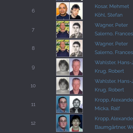
Kosar, Mehmet
6
Köhl, Stefan
Wagner, Peter
7
Salerno, France
Wagner, Peter
8
Salerno, France
Wahlster, Hans-
9
Krug, Robert
Wahlster, Hans-
10
Krug, Robert
Kropp, Alexande
11
Micka, Ralf
Kropp, Alexande
12
Baumgärtner, W