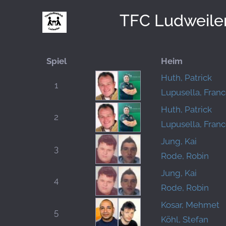
TFC Ludweile
Spiel
Heim
Huth, Patrick
1
Lupusella, Fran
Huth, Patrick
2
Lupusella, Fran
Jung, Kai
3
Rode, Robin
Jung, Kai
4
Rode, Robin
Kosar, Mehmet
5
Köhl, Stefan