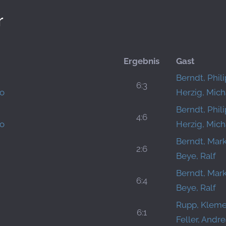
r
Ergebnis
Gast
Berndt, Phil
6:3
co
Herzig, Mich
Berndt, Phil
4:6
co
Herzig, Mich
Berndt, Mar
2:6
Beye, Ralf
Berndt, Mar
6:4
Beye, Ralf
Rupp, Klem
6:1
Feller, Andr