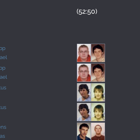
(52:50)
ipp
ael
ipp
ael
kus
kus
ens
eas