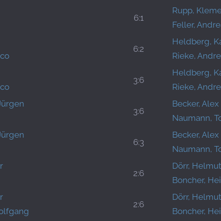
Rupp, Klem
6:1
Feller, Andr
Heldberg, K
6:2
sco
Rieke, Andr
Heldberg, K
3:6
sco
Rieke, Andr
Jürgen
Becker, Alex
3:6
Naumann, To
Jürgen
Becker, Alex
6:3
Naumann, To
r
Dörr, Helmu
2:6
Boncher, He
r
Dörr, Helmu
2:6
olfgang
Boncher, He