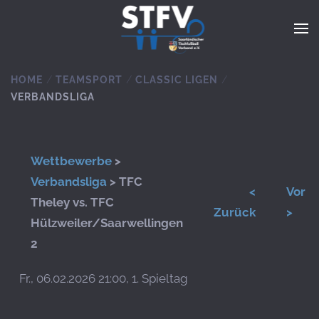
Zum Hauptinhalt springen
HOME
TEAMSPORT
CLASSIC LIGEN
VERBANDSLIGA
Wettbewerbe
>
Verbandsliga
> TFC
<
Vor
Theley vs. TFC
Zurück
>
Hülzweiler/Saarwellingen
2
Fr., 06.02.2026 21:00, 1. Spieltag