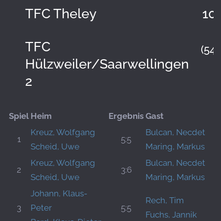
TFC Theley
10:
TFC
(54:
Hülzweiler/Saarwellingen
2
Spiel
Heim
Ergebnis
Gast
Kreuz, Wolfgang
Bulcan, Necdet
1
5:5
Scheid, Uwe
Maring, Markus
Kreuz, Wolfgang
Bulcan, Necdet
2
3:6
Scheid, Uwe
Maring, Markus
Johann, Klaus-
Rech, Tim
3
Peter
5:5
Fuchs, Jannik