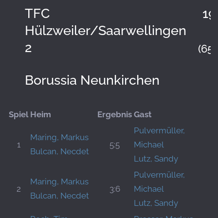
TFC
19
Hülzweiler/Saarwellingen
2
(65:
Borussia Neunkirchen
Spiel
Heim
Ergebnis
Gast
Pulvermüller,
Maring, Markus
1
5:5
Michael
Bulcan, Necdet
Lutz, Sandy
Pulvermüller,
Maring, Markus
2
3:6
Michael
Bulcan, Necdet
Lutz, Sandy