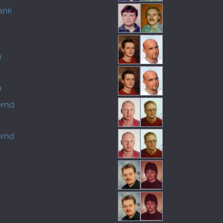
ank
n
n
ernd
ernd