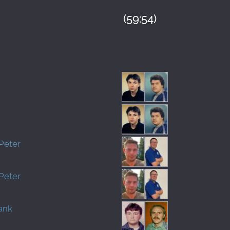
(59:54)
n
n
Peter
Peter
ank