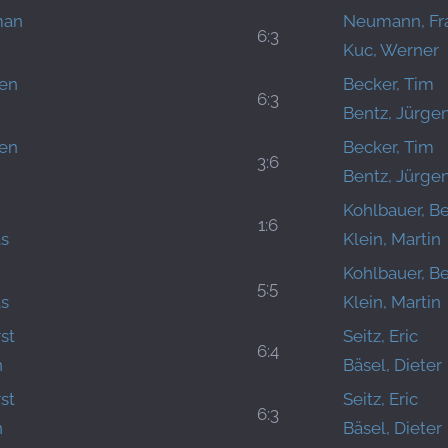
man
Neumann, Fr
6:3
Kuc, Werner
ten
Becker, Tim
6:3
Bentz, Jürge
ten
Becker, Tim
3:6
Bentz, Jürge
Kohlbauer, B
1:6
s
Klein, Martin
Kohlbauer, B
5:5
s
Klein, Martin
st
Seitz, Eric
6:4
n
Bäsel, Dieter
st
Seitz, Eric
6:3
n
Bäsel, Dieter