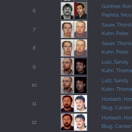
Günther, Ro
6
Papista, Nico
Sauer, Thors
7
Kuhn, Peter
Sauer, Thors
8
Kuhn, Peter
Lutz, Sandy
9
Kuhn, Thoma
Lutz, Sandy
10
Kuhn, Thoma
Horbach, Hor
11
Blug, Carste
Horbach, Hor
12
Blug, Carste