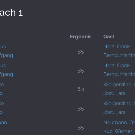
ach 1
Ergebnis
Gast
kus
Herz, Frank
5:5
lfgang
Bernd, Marti
kus
Herz, Frank
5:5
lfgang
Bernd, Marti
ke
Weigerding, 
6:4
co
Jost, Lars
ke
Weigerding, 
5:5
co
Jost, Lars
man
Neumann, Fr
5:5
Kuc, Werner