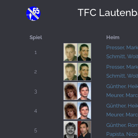
TFC Lautenb
Spiel
Heim
Presser, Mar
1
Schmitt, Wo
Presser, Mar
2
Schmitt, Wo
Günther, Hei
3
Meurer, Mar
Günther, Hei
4
Meurer, Mar
Günther, Ro
5
Papista, Nico