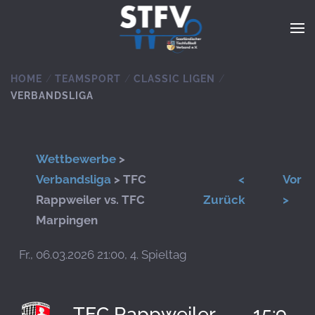
Zum Hauptinhalt springen
HOME
TEAMSPORT
CLASSIC LIGEN
VERBANDSLIGA
Wettbewerbe
>
Verbandsliga
> TFC
<
Vor
Rappweiler vs. TFC
Zurück
>
Marpingen
Fr., 06.03.2026 21:00, 4. Spieltag
TFC Rappweiler
15:9