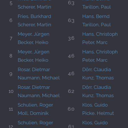
5
6:3
Scherer, Martin
Tarillon, Paul
Fries, Burkhard
Hans, Bernd
6
6:3
Scherer, Martin
Tarillon, Paul
Meyer, Jürgen
Hans, Christoph
7
3:6
Becker, Heiko
Peter, Marc
Meyer, Jürgen
Hans, Christoph
8
4:6
Becker, Heiko
Peter, Marc
Rosar, Dietmar
Dörr, Claudia
9
4:6
Naumann, Michael
Kunz, Thomas
Rosar, Dietmar
Dörr, Claudia
10
6:2
Naumann, Michael
Kunz, Thomas
Schulien, Roger
Klos, Guido
11
6:0
Moll, Dominik
Picke, Helmut
Schulien, Roger
Klos, Guido
12
6:1