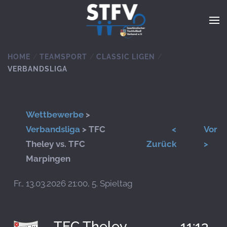
Zum Hauptinhalt springen
HOME
TEAMSPORT
CLASSIC LIGEN
VERBANDSLIGA
Wettbewerbe
>
Verbandsliga
> TFC
<
Vor
Theley vs. TFC
Zurück
>
Marpingen
Fr., 13.03.2026 21:00, 5. Spieltag
TFC Theley
11:13