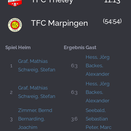
(54:54)
TFC Marpingen
Spiel
Heim
Ergebnis
Gast
Hess, Jörg
Graf, Mathias
1
6:3
Backes,
Schweig, Stefan
Alexander
Hess, Jörg
Graf, Mathias
2
6:3
Backes,
Schweig, Stefan
Alexander
Zimmer, Bernd
Seebald,
3
Bernarding,
3:6
Sebastian
Joachim
Peter, Marc