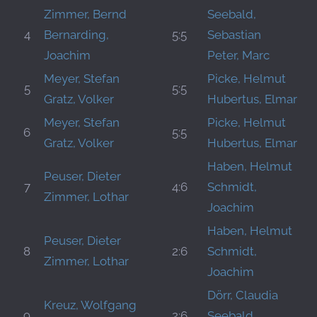
Zimmer, Bernd
Seebald,
4
Bernarding,
5:5
Sebastian
Joachim
Peter, Marc
Meyer, Stefan
Picke, Helmut
5
5:5
Gratz, Volker
Hubertus, Elmar
Meyer, Stefan
Picke, Helmut
6
5:5
Gratz, Volker
Hubertus, Elmar
Haben, Helmut
Peuser, Dieter
7
4:6
Schmidt,
Zimmer, Lothar
Joachim
Haben, Helmut
Peuser, Dieter
8
2:6
Schmidt,
Zimmer, Lothar
Joachim
Dörr, Claudia
Kreuz, Wolfgang
9
2:6
Seebald,