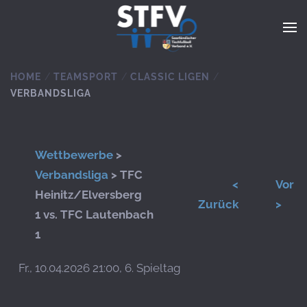
Zum Hauptinhalt springen
HOME
TEAMSPORT
CLASSIC LIGEN
VERBANDSLIGA
Wettbewerbe
>
Verbandsliga
> TFC
<
Vor
Heinitz/Elversberg
Zurück
>
1 vs. TFC Lautenbach
1
Fr., 10.04.2026 21:00, 6. Spieltag