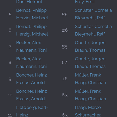
Dörr, Helmut
Frey, Emil
Berndt, Philipp
Schuster, Cornelia
5
5:5
Herzig, Michael
Bleymehl, Ralf
Berndt, Philipp
Schuster, Cornelia
6
2:6
Herzig, Michael
Bleymehl, Ralf
Becker, Alex
Oberle, Jürgen
7
5:5
Naumann, Toni
Braun, Thomas
Becker, Alex
Oberle, Jürgen
8
6:2
Naumann, Toni
Braun, Thomas
Boncher, Heinz
Müller, Frank
9
1:6
Fuxius, Arnold
Haag, Christian
Boncher, Heinz
Müller, Frank
10
6:3
Fuxius, Arnold
Haag, Christian
Heldberg, Karl-
Haag, Marco
11
Heinz
6:3
Schumacher,