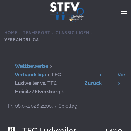
Zum Hauptinhalt springen
HOME
TEAMSPORT
CLASSIC LIGEN
VERBANDSLIGA
Wettbewerbe
>
Verbandsliga
> TFC
<
Vor
Ludweiler vs. TFC
Zurück
>
Heinitz/Elversberg 1
Fr., 08.05.2026 21:00, 7. Spieltag
TFC Ludweiler
14:10