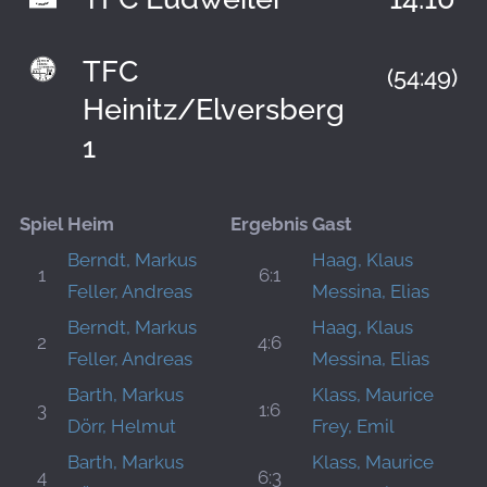
TFC
(54:49)
Heinitz/Elversberg
1
Spiel
Heim
Ergebnis
Gast
Berndt, Markus
Haag, Klaus
1
6:1
Feller, Andreas
Messina, Elias
Berndt, Markus
Haag, Klaus
2
4:6
Feller, Andreas
Messina, Elias
Barth, Markus
Klass, Maurice
3
1:6
Dörr, Helmut
Frey, Emil
Barth, Markus
Klass, Maurice
4
6:3