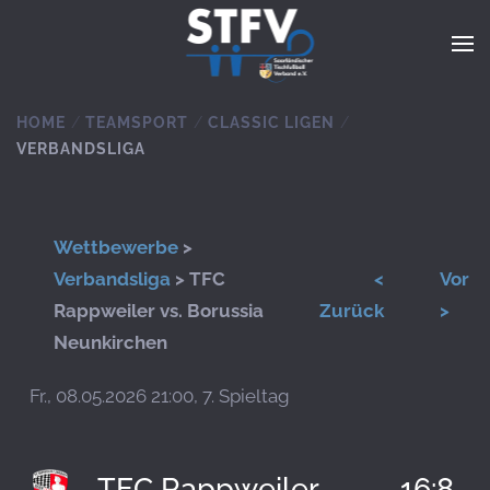
Zum Hauptinhalt springen
HOME
TEAMSPORT
CLASSIC LIGEN
VERBANDSLIGA
Wettbewerbe
>
Verbandsliga
> TFC
<
Vor
Rappweiler vs. Borussia
Zurück
>
Neunkirchen
Fr., 08.05.2026 21:00, 7. Spieltag
TFC Rappweiler
16:8