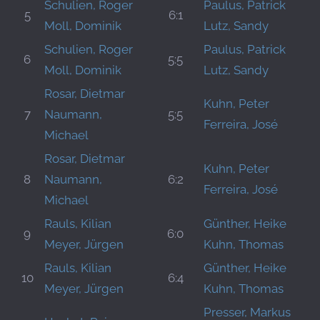
Schulien, Roger
Paulus, Patrick
5
6:1
Moll, Dominik
Lutz, Sandy
Schulien, Roger
Paulus, Patrick
6
5:5
Moll, Dominik
Lutz, Sandy
Rosar, Dietmar
Kuhn, Peter
7
Naumann,
5:5
Ferreira, José
Michael
Rosar, Dietmar
Kuhn, Peter
8
Naumann,
6:2
Ferreira, José
Michael
Rauls, Kilian
Günther, Heike
9
6:0
Meyer, Jürgen
Kuhn, Thomas
Rauls, Kilian
Günther, Heike
10
6:4
Meyer, Jürgen
Kuhn, Thomas
Presser, Markus