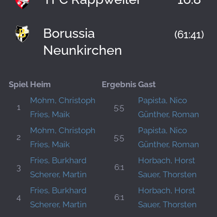
Borussia
(61:41)
Neunkirchen
Spiel
Heim
Ergebnis
Gast
Mohm, Christoph
Papista, Nico
1
5:5
Fries, Maik
Günther, Roman
Mohm, Christoph
Papista, Nico
2
5:5
Fries, Maik
Günther, Roman
Fries, Burkhard
Horbach, Horst
3
6:1
Scherer, Martin
Sauer, Thorsten
Fries, Burkhard
Horbach, Horst
4
6:1
Scherer, Martin
Sauer, Thorsten