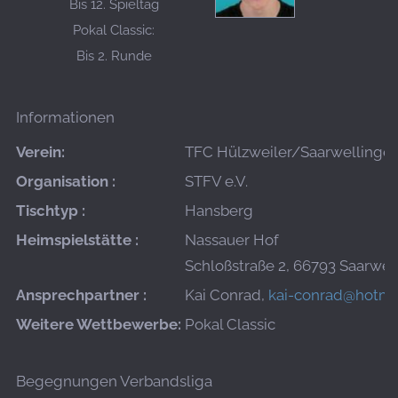
Bis 12. Spieltag
Pokal Classic:
Bis 2. Runde
Informationen
Verein:
TFC Hülzweiler/Saarwellinge
Organisation :
STFV e.V.
Tischtyp :
Hansberg
Heimspielstätte :
Nassauer Hof
Schloßstraße 2, 66793 Saarwel
Ansprechpartner :
Kai Conrad,
kai-conrad@hotma
Weitere Wettbewerbe:
Pokal Classic
Begegnungen Verbandsliga