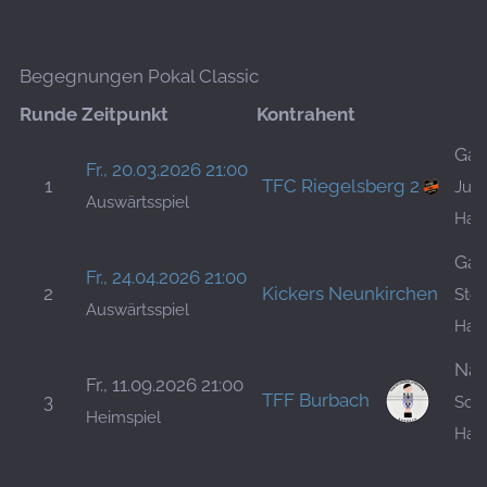
Begegnungen Pokal Classic
Runde
Zeitpunkt
Kontrahent
Gas
Fr., 20.03.2026 21:00
1
TFC Riegelsberg 2
Jung
Auswärtsspiel
Han
Gas
Fr., 24.04.2026 21:00
2
Kickers Neunkirchen
Stor
Auswärtsspiel
Han
Nas
Fr., 11.09.2026 21:00
TFF Burbach
3
Schl
Heimspiel
Han