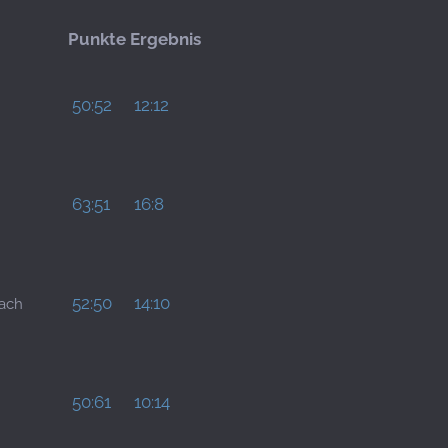
Punkte
Ergebnis
50:52
12:12
63:51
16:8
52:50
14:10
bach
50:61
10:14