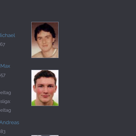
Michael
067
, Max
657
ieltag
liga:
ieltag
 Andreas
083