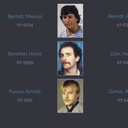
Berndt, Markus
Berndt, 
07-0234
07-8
Boncher, Heinz
Dörr, H
07-0999
07-0
Fuxius, Arnold
Gorius, 
07-1792
07-5