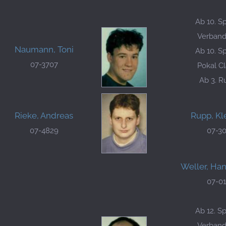
Ab 10. Sp
Verbands
Naumann, Toni
Ab 10. Sp
07-3707
Pokal Cl
Ab 3. 
Rieke, Andreas
Rupp, K
07-4829
07-3
Weller, Ha
07-0
Ab 12. Sp
Verbands