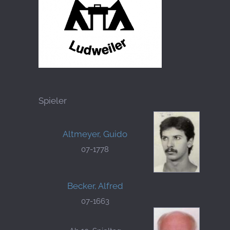
Spieler
Altmeyer, Guido
07-1778
Becker, Alfred
07-1663