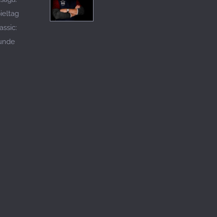
ieltag
assic:
Runde