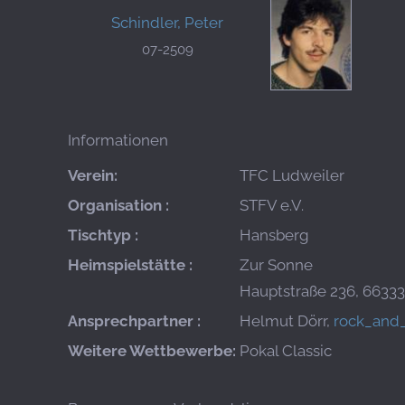
Schindler, Peter
07-2509
Informationen
Verein:
TFC Ludweiler
Organisation :
STFV e.V.
Tischtyp :
Hansberg
Heimspielstätte :
Zur Sonne
Hauptstraße 236, 6633
Ansprechpartner :
Helmut Dörr,
rock_and
Weitere Wettbewerbe:
Pokal Classic