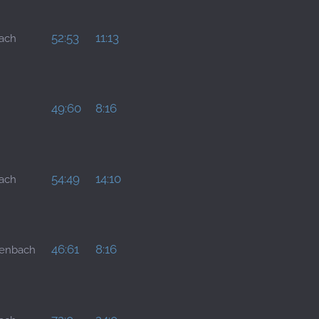
52:53
11:13
bach
49:60
8:16
54:49
14:10
bach
46:61
8:16
tenbach