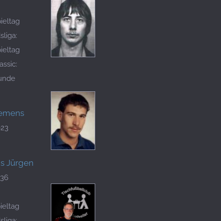
ieltag
liga:
ieltag
assic:
Runde
lemens
023
ns Jürgen
136
ieltag
liga: