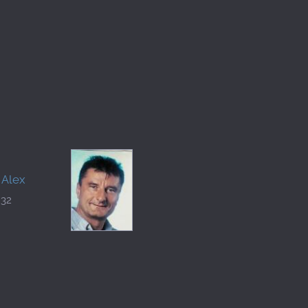
 Alex
232