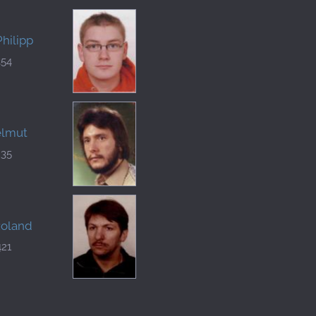
Philipp
354
elmut
235
Roland
421