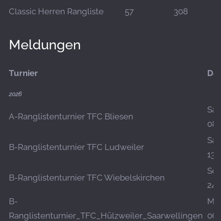
Classic Herren Rangliste
57
308
Meldungen
Turnier
Da
2026
Sa.,
A-Ranglistenturnier TFC Bliesen
08.
Sa.,
B-Ranglistenturnier TFC Ludweiler
13.
So.,
B-Ranglistenturnier TFC Wiebelskirchen
24.
B-
Mo.
Ranglistenturnier_TFC_Hülzweiler_Saarwellingen
06.