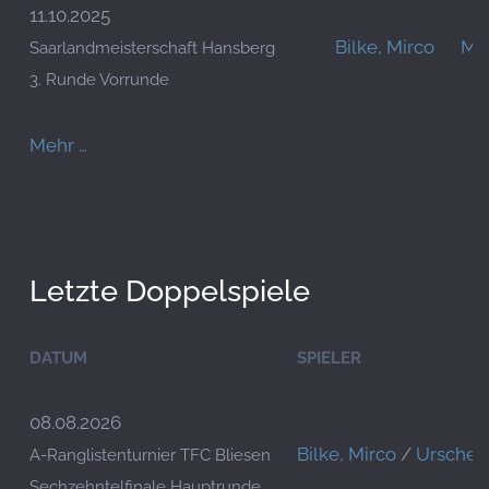
11.10.2025
Bilke, Mirco
Ma
Saarlandmeisterschaft Hansberg
3. Runde Vorrunde
Mehr …
Letzte Doppelspiele
DATUM
SPIELER
08.08.2026
Bilke, Mirco
/
Urschel,
A-Ranglistenturnier TFC Bliesen
Sechzehntelfinale Hauptrunde