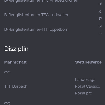
B-Ranglistenturnier TFC Wiebelskirchen
08.
Sa.,
B-Ranglistenturnier TFC Ludweiler
17.
Sa.,
B-Ranglistenturnier-TFF Eppelborn
22.
Disziplin
Mannschaft
Wettbewerbe
2026
Landesliga,
TFF Burbach
Pokal Classic,
Pokal pro
2025