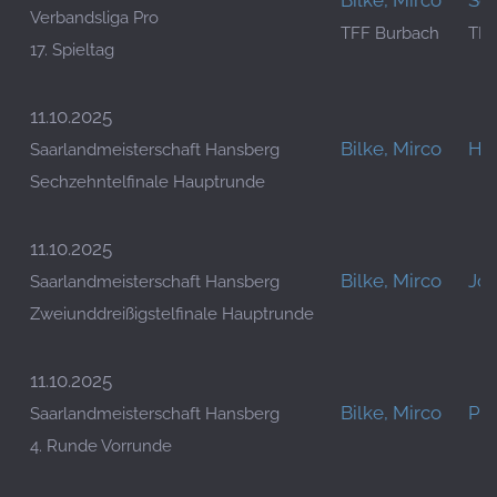
Bilke, Mirco
Sel
Verbandsliga Pro
TFF Burbach
TFC
17. Spieltag
11.10.2025
Bilke, Mirco
Hen
Saarlandmeisterschaft Hansberg
Sechzehntelfinale Hauptrunde
11.10.2025
Bilke, Mirco
Jos
Saarlandmeisterschaft Hansberg
Zweiunddreißigstelfinale Hauptrunde
11.10.2025
Bilke, Mirco
Püt
Saarlandmeisterschaft Hansberg
4. Runde Vorrunde