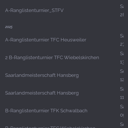
Sa.,
A-Ranglistenturnier_STFV
28.
2025
Sa.,
A-Ranglistenturnier TFC Heusweiler
27.
Sa.,
2 B-Ranglistenturnier TFC Wiebelskirchen
13.
So.,
Saarlandmeisterschaft Hansberg
12.
Sa.,
Saarlandmeisterschaft Hansberg
11.
Sa.,
B-Ranglistenturnier TFK Schwalbach
09.
So.,