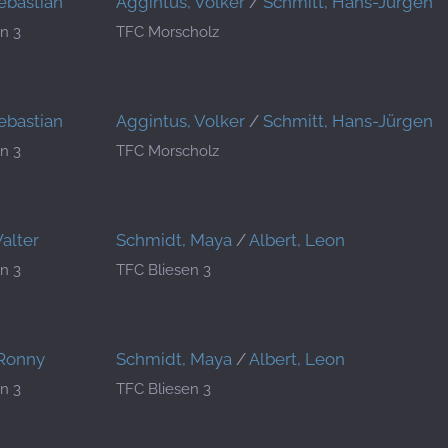
Sebastian
Aggintus, Volker
/
Schmitt, Hans-Jürgen
n 3
TFC Morscholz
Sebastian
Aggintus, Volker
/
Schmitt, Hans-Jürgen
n 3
TFC Morscholz
alter
Schmidt, Maya
/
Albert, Leon
n 3
TFC Bliesen 3
 Ronny
Schmidt, Maya
/
Albert, Leon
n 3
TFC Bliesen 3