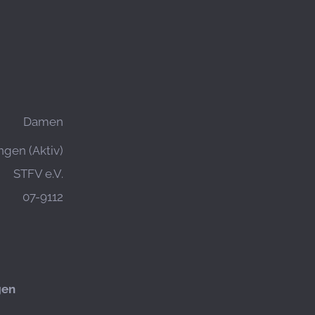
Damen
gen (Aktiv)
STFV e.V.
07-9112
gen