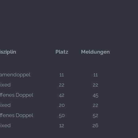
isziplin
Platz
Meldungen
amendoppel
11
11
ixed
22
22
ffenes Doppel
42
45
ixed
20
22
ffenes Doppel
50
52
ixed
12
26