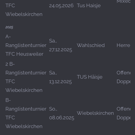
Mixed
TFC
24.05.2026
Tus Haisje
Wiebelskirchen
2025
A-
Sa.,
Ranglistenturnier
Wahlschied
Herren
27.12.2025
TFC Heusweiler
2 B-
Ranglistenturnier
Sa.,
Offenes
TUS Häisje
TFC
13.12.2025
Doppel
Wiebelskirchen
B-
Ranglistenturnier
So.,
Offenes
Wiebelskirchen
TFC
08.06.2025
Doppel
Wiebelskirchen