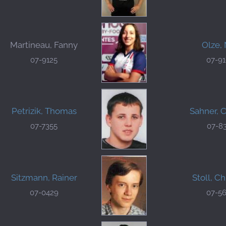
Martineau, Fanny
Olze, 
07-9125
07-9
Petrizik, Thomas
Sahner, 
07-7355
07-8
Sitzmann, Rainer
Stoll, Ch
07-0429
07-5