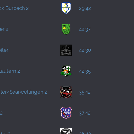
k Burbach 2
29:42
er 2
42:37
iler
42:30
lautern 2
42:35
ler/Saarwellingen 2
35:42
 2
37:42
del 2
38:42