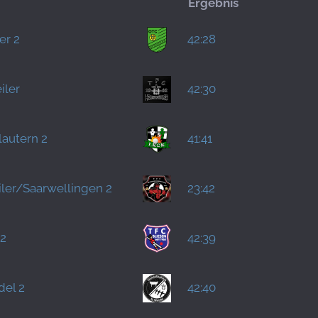
Ergebnis
er 2
42:28
iler
42:30
lautern 2
41:41
ler/Saarwellingen 2
23:42
 2
42:39
del 2
42:40