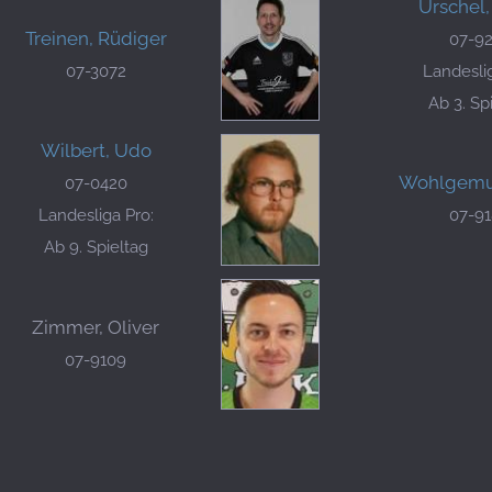
Urschel,
Treinen, Rüdiger
07-9
07-3072
Landeslig
Ab 3. Sp
Wilbert, Udo
Wohlgemut
07-0420
Landesliga Pro:
07-9
Ab 9. Spieltag
Zimmer, Oliver
07-9109