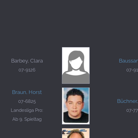
Barbey, Clara
Baussan
07-9126
07-9
Braun, Horst
Büchner,
07-6825
Landesliga Pro:
07-7
Ab 9. Spieltag