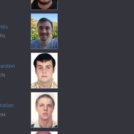
Nils
169
Carsten
374
ristian
694