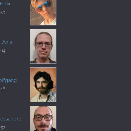
Felix
959
 Jens
264
olfgang
446
lessandro
052