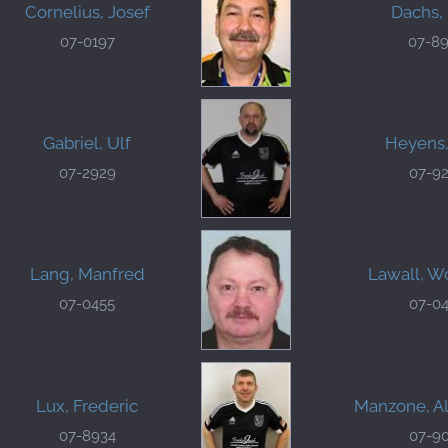
Cornelius, Josef
Dachs, 
07-0197
07-8
Gabriel, Ulf
Heyens,
07-2929
07-9
Lang, Manfred
Lawall, W
07-0455
07-0
Lux, Frederic
Manzone, A
07-8934
07-9