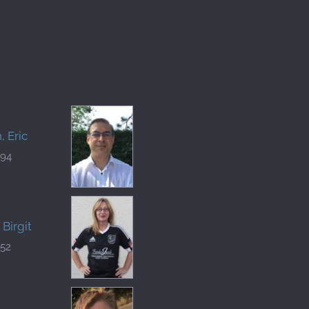
, Eric
194
 Birgit
752