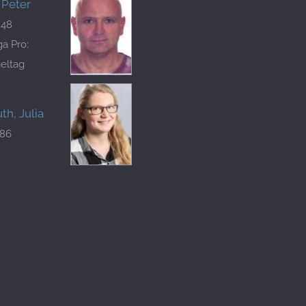
 Peter
248
a Pro:
ieltag
h, Julia
186