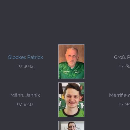
Glocker, Patrick
Groß, 
07-3043
07-8
Mähn, Jannik
Merrifiel
07-9237
07-9