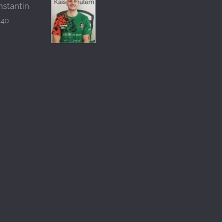
nstantin
240