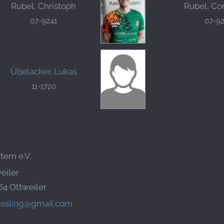
Rubel, Christoph
Rubel, Co
07-9241
07-9
Übelacker, Lukas
11-1720
tern e.V.
eiler
64 Ottweiler
aissling@gmail.com