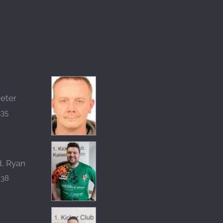
Peter
535
d, Ryan
238