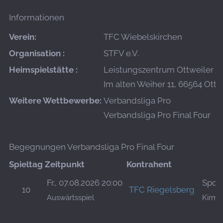
Informationen
Verein:
TFC Wiebelskirchen
Organisation :
STFV e.V.
Heimspielstätte :
Leistungszentrum Ottweiler
Im alten Weiher 11, 66564 Ottw
Weitere Wettbewerbe:
Verbandsliga Pro
Verbandsliga Pro Final Four
Begegnungen Verbandsliga Pro Final Four
Spieltag
Zeitpunkt
Kontrahent
Fr., 07.08.2026 20:00
Sport
10
TFC Riegelsberg
Auswärtsspiel
Kirme