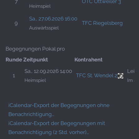
7
OTC Ottweiler 3
Heimspiel
Sa., 27.06.2026 16:00
9
TFC Riegelsberg
Auswärtsspiel
Begegnungen Pokal pro
Runde
Zeitpunkt
Kontrahent
Sa., 12.09.2026 14:00
Leis
1
TFC St. Wendel 2
Heimspiel
Im al
iCalendar-Export der Begegnungen ohne
Benachrichtigung…
iCalendar-Export der Begegnungen mit
Benachrichtigung (2 Std. vorher)…