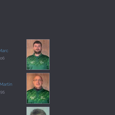
 Marc
806
Martin
295