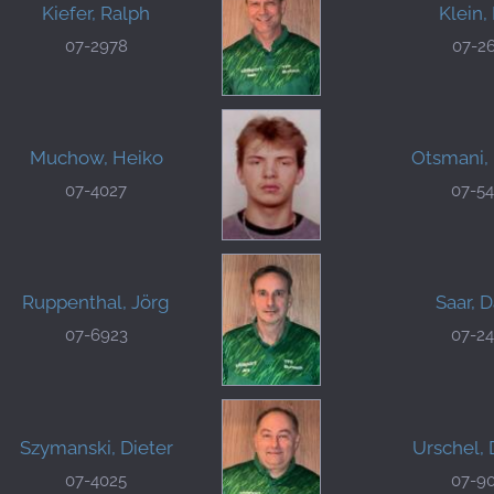
Kiefer, Ralph
Klein, 
07-2978
07-2
Muchow, Heiko
Otsmani,
07-4027
07-5
Ruppenthal, Jörg
Saar, 
07-6923
07-2
Szymanski, Dieter
Urschel, 
07-4025
07-9