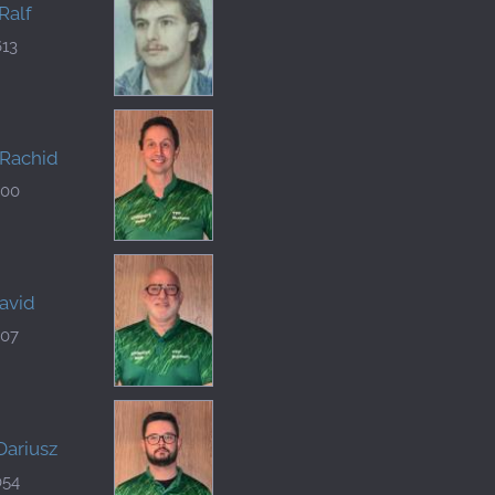
Ralf
613
 Rachid
400
David
407
Dariusz
054