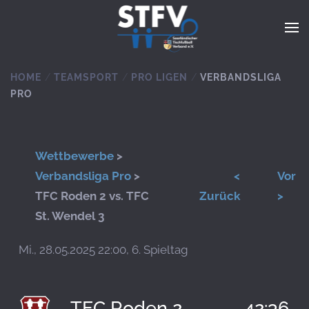
Zum Hauptinhalt springen
HOME
TEAMSPORT
PRO LIGEN
VERBANDSLIGA
PRO
Wettbewerbe
>
Verbandsliga Pro
>
<
Vor
TFC Roden 2 vs. TFC
Zurück
>
St. Wendel 3
Mi., 28.05.2025 22:00, 6. Spieltag
TFC Roden 2
42:36