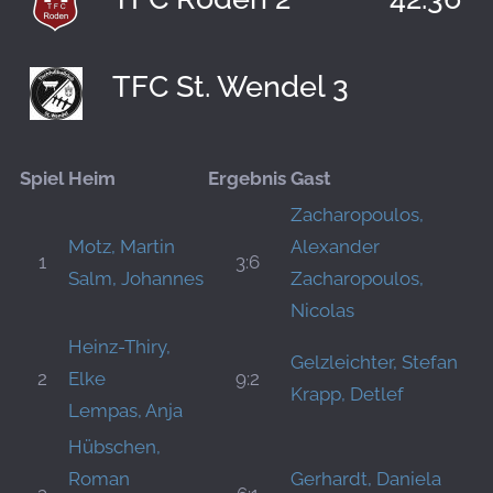
TFC St. Wendel 3
Spiel
Heim
Ergebnis
Gast
Zacharopoulos,
Motz, Martin
Alexander
1
3:6
Salm, Johannes
Zacharopoulos,
Nicolas
Heinz-Thiry,
Gelzleichter, Stefan
2
Elke
9:2
Krapp, Detlef
Lempas, Anja
Hübschen,
Roman
Gerhardt, Daniela