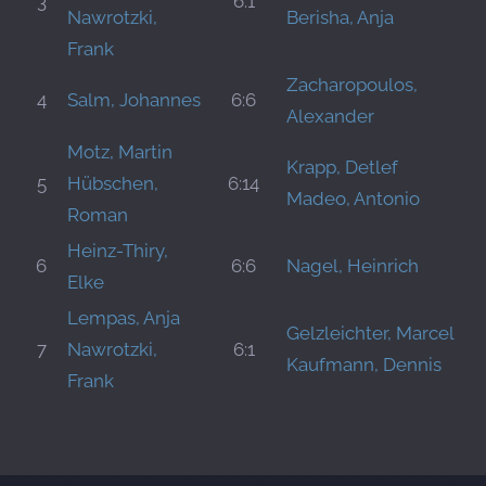
3
6:1
Nawrotzki,
Berisha, Anja
Frank
Zacharopoulos,
4
Salm, Johannes
6:6
Alexander
Motz, Martin
Krapp, Detlef
5
Hübschen,
6:14
Madeo, Antonio
Roman
Heinz-Thiry,
6
6:6
Nagel, Heinrich
Elke
Lempas, Anja
Gelzleichter, Marcel
7
Nawrotzki,
6:1
Kaufmann, Dennis
Frank