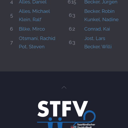
4
Alles, Daniel
6:15
Becker, Jürgen
Alles, Michael
Becker, Robin
5
6:3
Klein, Ralf
Kunkel, Nadine
6
Bilke, Mirco
6:2
Conrad, Kai
Otsmani, Rachid
Jost, Lars
7
6:3
Pot, Steven
Becker, Willi