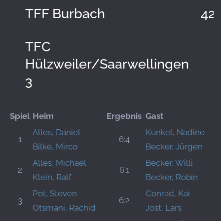
TFF Burbach
42:
TFC
Hülzweiler/Saarwellingen
3
Spiel
Heim
Ergebnis
Gast
Alles, Daniel
Kunkel, Nadine
1
6:4
Bilke, Mirco
Becker, Jürgen
Alles, Michael
Becker, Willi
2
6:1
Klein, Ralf
Becker, Robin
Pot, Steven
Conrad, Kai
3
6:2
Otsmani, Rachid
Jost, Lars