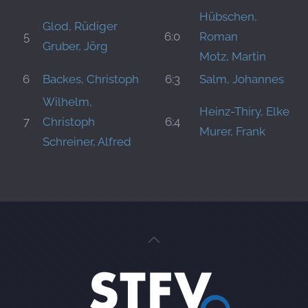
Hübschen,
Glod, Rüdiger
5
6:0
Roman
Gruber, Jörg
Motz, Martin
6
Backes, Christoph
6:3
Salm, Johannes
Wilhelm,
Heinz-Thiry, Elke
7
Christoph
6:4
Murer, Frank
Schreiner, Alfred