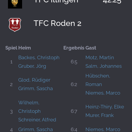
TFC Roden 2
Spiel
Heim
Ergebnis
Gast
Backes, Christoph
Motz, Martin
1
6:5
Gruber, Jörg
Salm, Johannes
Hübschen,
Glod, Rüdiger
2
6:2
Roman
Grimm, Sascha
Niemes, Marco
Wilhelm,
Heinz-Thiry, Elke
3
Christoph
6:7
Murer, Frank
Schreiner, Alfred
4
Grimm, Sascha
6:4
Niemes, Marco