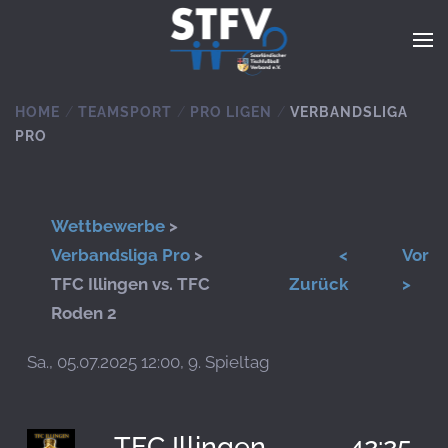
Zum Hauptinhalt springen
HOME
TEAMSPORT
PRO LIGEN
VERBANDSLIGA
PRO
Wettbewerbe
>
Verbandsliga Pro
>
<
Vor
TFC Illingen vs. TFC
Zurück
>
Roden 2
Sa., 05.07.2025 12:00, 9. Spieltag
TFC Illingen
42:25