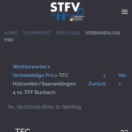
Zum Hauptinhalt springen
HOME
TEAMSPORT
PRO LIGEN
VERBANDSLIGA
PRO
Wettbewerbe
>
Verbandsliga Pro
> TFC
<
Vor
Hülzweiler/Saarwellingen
Zurück
>
4 vs. TFF Burbach
Sa., 05.07.2025 16:00, 11. Spieltag
TFC
32: