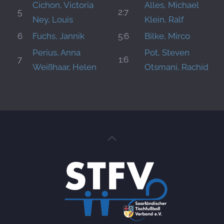
Cichon, Victoria
Alles, Michael
5
2:7
Ney, Louis
Klein, Ralf
6
Fuchs, Jannik
5:6
Bilke, Mirco
Perius, Anna
Pot, Steven
7
1:6
Weißhaar, Helen
Otsmani, Rachid