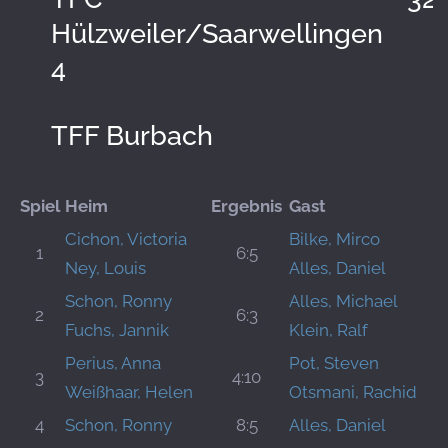
Hülzweiler/Saarwellingen
4
TFF Burbach
Spiel
Heim
Ergebnis
Gast
Cichon, Victoria
Bilke, Mirco
1
6:5
Ney, Louis
Alles, Daniel
Schon, Ronny
Alles, Michael
2
6:3
Fuchs, Jannik
Klein, Ralf
Perius, Anna
Pot, Steven
3
4:10
Weißhaar, Helen
Otsmani, Rachid
4
Schon, Ronny
8:5
Alles, Daniel