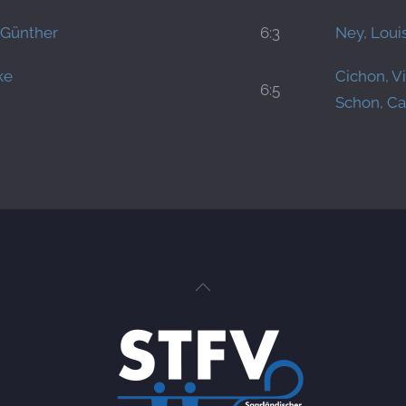
-Günther
6:3
Ney, Loui
ke
Cichon, Vi
6:5
Schon, Ca