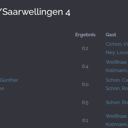
/Saarwellingen 4
Ergebnis
Gast
o
Cichon, Vi
6:2
Ney, Loui
Weißhaar,
6:4
Kollmann,
-Günther
Schon, Ca
6:0
ke
Schon, R
6:5
Schon, R
Weißhaar,
6:1
o
Kollmann,