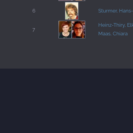
6
Sturmer, Hans
Heinz-Thiry, El
7
Maas, Chiara