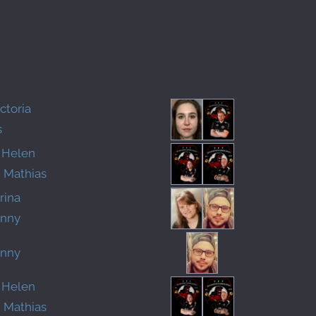
ctoria
s
 Helen
 Mathias
rina
onny
onny
 Helen
 Mathias