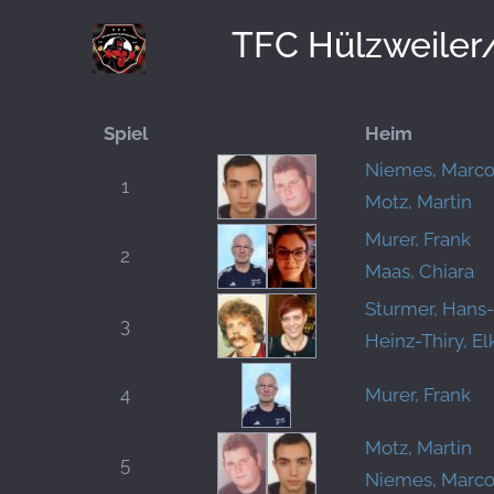
TFC Hülzweiler
Spiel
Heim
Niemes, Marc
1
Motz, Martin
Murer, Frank
2
Maas, Chiara
Sturmer, Hans
3
Heinz-Thiry, El
4
Murer, Frank
Motz, Martin
5
Niemes, Marc