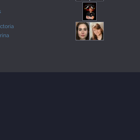
s
ctoria
rina