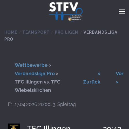
Zum Hauptinhalt springen
HOME
TEAMSPORT
PRO LIGEN
VERBANDSLIGA
PRO
Wettbewerbe
>
Verbandsliga Pro
>
<
Vor
TFC Illingen vs. TFC
Zurück
>
Wiebelskirchen
Fr., 17.04.2026 20:00, 3. Spieltag
TFC Illingen
29:42