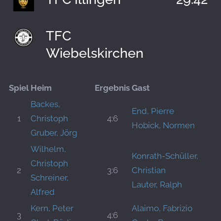
TFC
Wiebelskirchen
Spiel
Heim
Ergebnis
Gast
Backes,
End, Pierre
1
Christoph
4:6
Hobick, Normen
Gruber, Jörg
Wilhelm,
Konrath-Schüller,
Christoph
2
3:6
Christian
Schreiner,
Lauter, Ralph
Alfred
Kern, Peter
Alaimo, Fabrizio
3
4:6