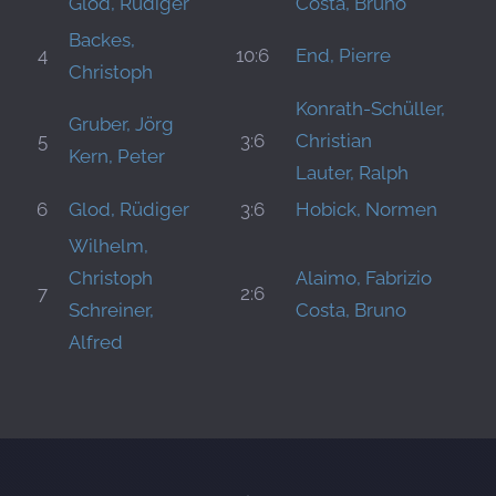
Glod, Rüdiger
Costa, Bruno
Backes,
4
10:6
End, Pierre
Christoph
Konrath-Schüller,
Gruber, Jörg
5
3:6
Christian
Kern, Peter
Lauter, Ralph
6
Glod, Rüdiger
3:6
Hobick, Normen
Wilhelm,
Christoph
Alaimo, Fabrizio
7
2:6
Schreiner,
Costa, Bruno
Alfred