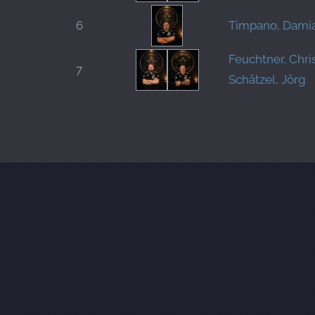
6
Timpano, Dami
Feuchtner, Chri
7
Schätzel, Jörg