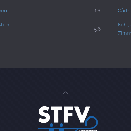
ano
1:6
Gärtn
stian
Köhl,
5:6
Zimm