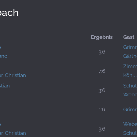
bach
Ergebnis
Gast
e
Grimm
3:6
ano
Gärtn
Zimm
7:6
r, Christian
Köhl,
stian
Schul
3:6
Webe
1:6
Grimm
e
Webe
3:6
r, Christian
Schul