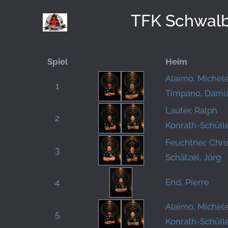
TFK Schwal
Spiel
Heim
Alaimo, Michel
1
Timpano, Dami
Lauter, Ralph
2
Konrath-Schülle
Feuchtner, Chri
3
Schätzel, Jörg
4
End, Pierre
Alaimo, Michel
5
Konrath-Schülle