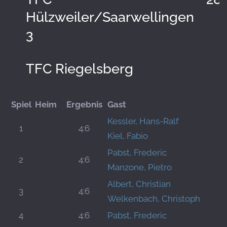
Hülzweiler/Saarwellingen
3
TFC Riegelsberg
Spiel
Heim
Ergebnis
Gast
Kessler, Hans-Ralf
1
4:6
Kiel, Fabio
Pabst, Frederic
2
4:6
Manzone, Pietro
Albert, Christian
3
4:6
Welkenbach, Christoph
4
4:6
Pabst, Frederic