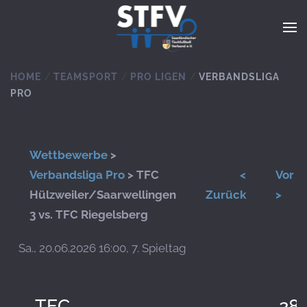
Zum Hauptinhalt springen
HOME
TEAMSPORT
PRO LIGEN
VERBANDSLIGA
PRO
Wettbewerbe
>
Verbandsliga Pro
> TFC
<
Vor
Hülzweiler/Saarwellingen
Zurück
>
3 vs. TFC Riegelsberg
Sa., 20.06.2026 16:00, 7. Spieltag
TFC
28: