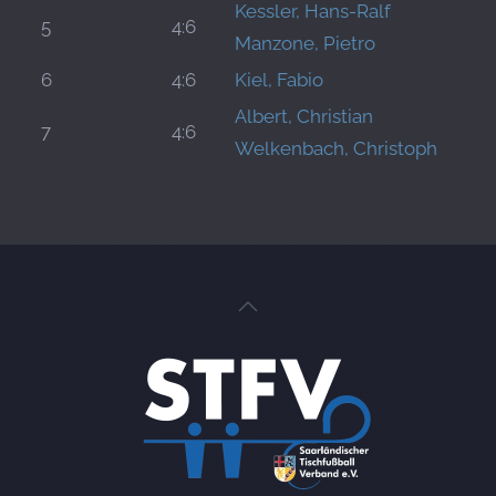
Kessler, Hans-Ralf
5
4:6
Manzone, Pietro
6
4:6
Kiel, Fabio
Albert, Christian
7
4:6
Welkenbach, Christoph