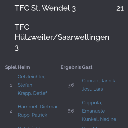
TFC St. Wendel 3
21:
TFC
Hülzweiler/Saarwellingen
3
Spiel
Heim
Ergebnis
Gast
Gelzleichter,
Conrad, Jannik
1
Stefan
3:6
Jost, Lars
Krapp, Detlef
Coppola,
Hammel, Dietmar
2
6:6
Emanuele
Rupp, Patrick
Kunkel, Nadine