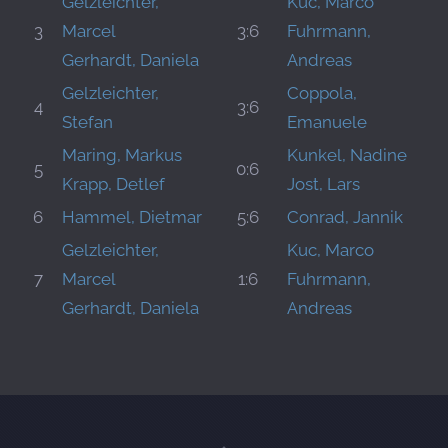
Gelzleichter,
Kuc, Marco
3
Marcel
3:6
Fuhrmann,
Gerhardt, Daniela
Andreas
Gelzleichter,
Coppola,
4
3:6
Stefan
Emanuele
Maring, Markus
Kunkel, Nadine
5
0:6
Krapp, Detlef
Jost, Lars
6
Hammel, Dietmar
5:6
Conrad, Jannik
Gelzleichter,
Kuc, Marco
7
Marcel
1:6
Fuhrmann,
Gerhardt, Daniela
Andreas