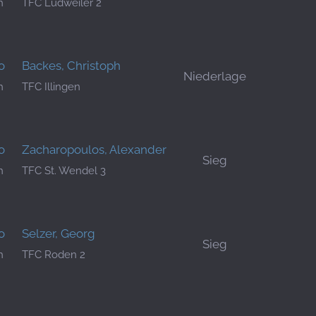
h
TFC Ludweiler 2
o
Backes, Christoph
Niederlage
h
TFC Illingen
o
Zacharopoulos, Alexander
Sieg
h
TFC St. Wendel 3
o
Selzer, Georg
Sieg
h
TFC Roden 2