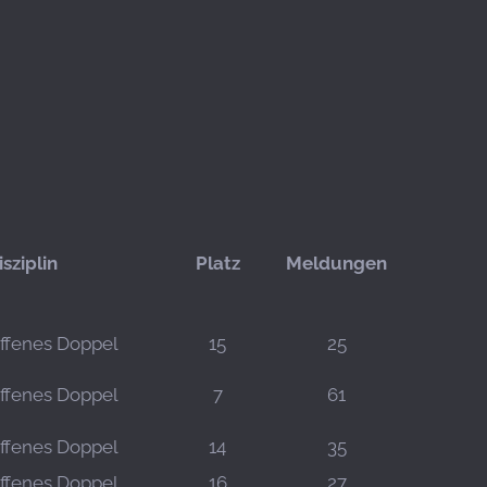
isziplin
Platz
Meldungen
ffenes Doppel
15
25
ffenes Doppel
7
61
ffenes Doppel
14
35
ffenes Doppel
16
27