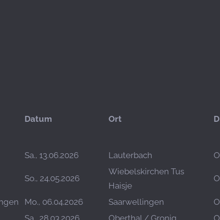
Datum
Ort
D
Sa., 13.06.2026
Lauterbach
O
Wiebelskirchen Tus
So., 24.05.2026
O
Haisje
ingen
Mo., 06.04.2026
Saarwellingen
O
Sa., 28.03.2026
Oberthal / Gronig
O