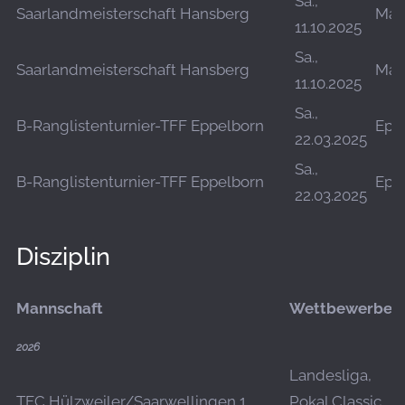
Sa.,
Saarlandmeisterschaft Hansberg
Mar
11.10.2025
Sa.,
Saarlandmeisterschaft Hansberg
Mar
11.10.2025
Sa.,
B-Ranglistenturnier-TFF Eppelborn
Epp
22.03.2025
Sa.,
B-Ranglistenturnier-TFF Eppelborn
Epp
22.03.2025
Disziplin
Mannschaft
Wettbewerbe
2026
Landesliga,
TFC Hülzweiler/Saarwellingen 1
Pokal Classic,