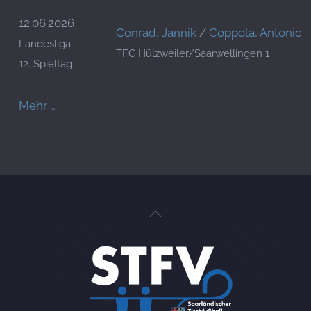
12.06.2026
Conrad, Jannik
/
Coppola, Antonio
Landesliga
TFC Hülzweiler/Saarwellingen 1
12. Spieltag
Mehr …