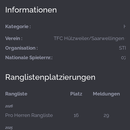
Informationen
Kategorie :
He
Verein :
TFC Hülzweiler/Saarwellingen (A
Organisation :
STFV
Nationale Spielernr.:
07-
Ranglistenplatzierungen
Rangliste
Platz
Meldungen
2026
Pro Herren Rangliste
16
29
2025