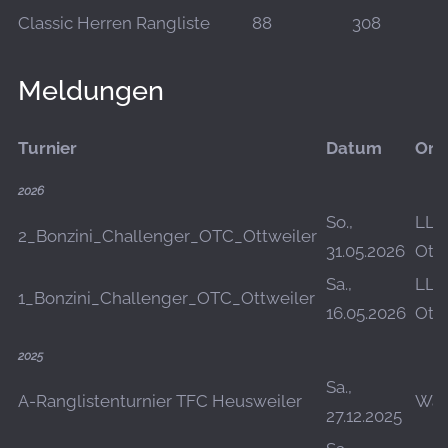
Classic Herren Rangliste
88
308
Meldungen
Turnier
Datum
Ort
2026
So.,
LLZ
2_Bonzini_Challenger_OTC_Ottweiler
31.05.2026
Ottw
Sa.,
LLZ
1_Bonzini_Challenger_OTC_Ottweiler
16.05.2026
Ottw
2025
Sa.,
A-Ranglistenturnier TFC Heusweiler
Wah
27.12.2025