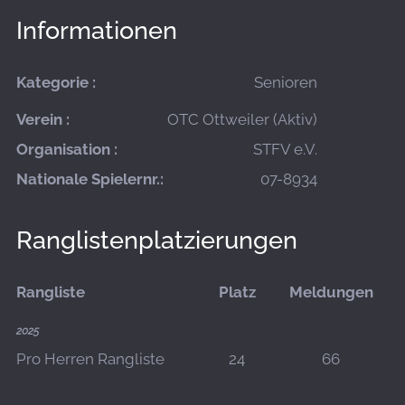
Informationen
Kategorie :
Senioren
Verein :
OTC Ottweiler (Aktiv)
Organisation :
STFV e.V.
Nationale Spielernr.:
07-8934
Ranglistenplatzierungen
Rangliste
Platz
Meldungen
2025
Pro Herren Rangliste
24
66