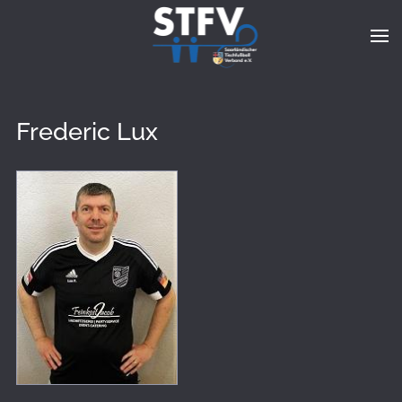
Zum Hauptinhalt springen
Frederic Lux