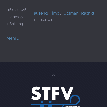
06.02.2026
Tausend, Timo
/
Otsmani, Rachid
Wa
Landesliga
TFF Burbach
TF
1. Spieltag
Mehr …