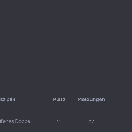
isziplin
Platz
Meldungen
ffenes Doppel
11
27