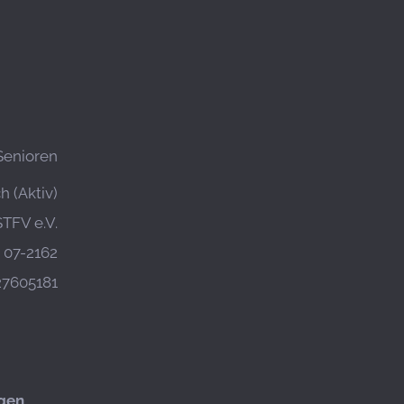
Senioren
 (Aktiv)
STFV e.V.
07-2162
27605181
gen