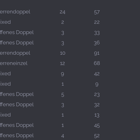
errendoppel
24
57
ixed
2
22
ffenes Doppel
3
33
ffenes Doppel
3
36
errendoppel
10
91
erreneinzel
12
68
ixed
9
42
ixed
1
9
ffenes Doppel
5
23
ffenes Doppel
3
32
ixed
1
13
ffenes Doppel
1
45
ffenes Doppel
4
52