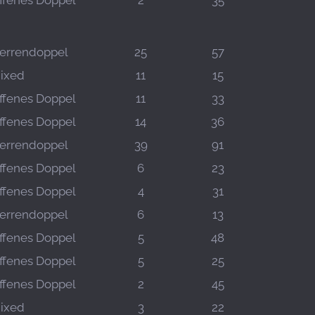
ffenes Doppel
2
35
errendoppel
25
57
ixed
11
15
ffenes Doppel
11
33
ffenes Doppel
14
36
errendoppel
39
91
ffenes Doppel
6
23
ffenes Doppel
4
31
errendoppel
6
13
ffenes Doppel
5
48
ffenes Doppel
5
25
ffenes Doppel
2
45
ixed
3
22