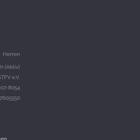
Herren
 (Aktiv)
STFV e.V.
07-8054
7605550
gen