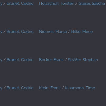
ny
/
Brunet, Cedric
Holzschuh, Torsten
/
Gläser, Sascha
ny
/
Brunet, Cedric
Niemes, Marco
/
Bilke, Mirco
ny
/
Brunet, Cedric
Becker, Frank
/
Sträßer, Stephan
ny
/
Brunet, Cedric
Klein, Frank
/
Klaumann, Timo