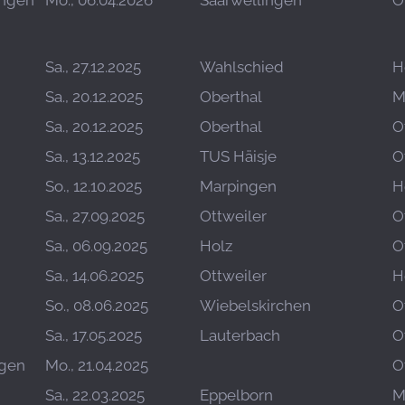
ingen
Mo., 06.04.2026
Saarwellingen
O
Sa., 27.12.2025
Wahlschied
H
Sa., 20.12.2025
Oberthal
M
Sa., 20.12.2025
Oberthal
O
Sa., 13.12.2025
TUS Häisje
O
So., 12.10.2025
Marpingen
H
Sa., 27.09.2025
Ottweiler
O
Sa., 06.09.2025
Holz
O
Sa., 14.06.2025
Ottweiler
H
So., 08.06.2025
Wiebelskirchen
O
Sa., 17.05.2025
Lauterbach
O
ngen
Mo., 21.04.2025
O
Sa., 22.03.2025
Eppelborn
M