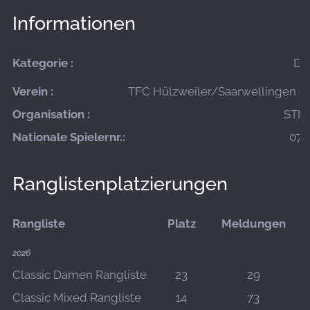
Informationen
Kategorie :
Da
Verein :
TFC Hülzweiler/Saarwellingen (A
Organisation :
STFV
Nationale Spielernr.:
07-
Ranglistenplatzierungen
Rangliste
Platz
Meldungen
2026
Classic Damen Rangliste
23
29
Classic Mixed Rangliste
14
73