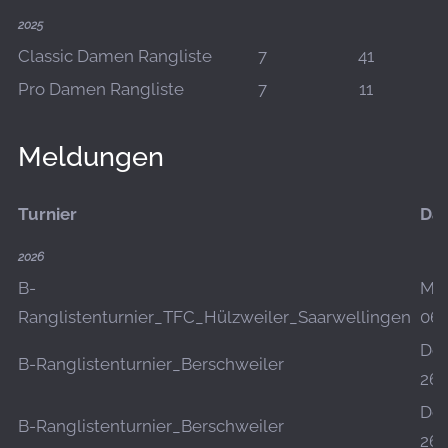
2025
Classic Damen Rangliste
7
41
Pro Damen Rangliste
7
11
Meldungen
Turnier
Da
2026
B-
Mo.
Ranglistenturnier_TFC_Hülzweiler_Saarwellingen
06.
Do.
B-Ranglistenturnier_Berschweiler
26.
Do.
B-Ranglistenturnier_Berschweiler
26.