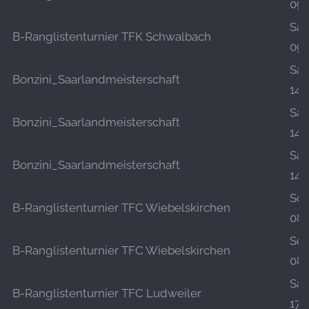
09.
Sa.,
B-Ranglistenturnier TFK Schwalbach
09.
Sa.,
Bonzini_Saarlandmeisterschaft
14.
Sa.,
Bonzini_Saarlandmeisterschaft
14.
Sa.,
Bonzini_Saarlandmeisterschaft
14.
So.,
B-Ranglistenturnier TFC Wiebelskirchen
08.
So.,
B-Ranglistenturnier TFC Wiebelskirchen
08.
Sa.,
B-Ranglistenturnier TFC Ludweiler
17.