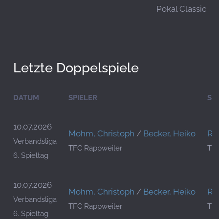
Pokal Classic
Letzte Doppelspiele
DATUM
SPIELER
SP
10.07.2026
Mohm, Christoph
/
Becker, Heiko
Rot
Verbandsliga
TFC Rappweiler
TFC
6. Spieltag
10.07.2026
Mohm, Christoph
/
Becker, Heiko
Rot
Verbandsliga
TFC Rappweiler
TFC
6. Spieltag