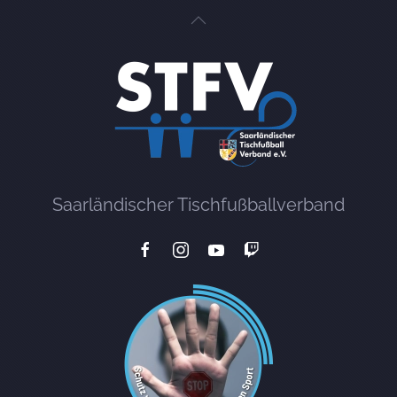
Saarländischer Tischfußballverband