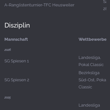
Sa.,
A-Ranglistenturnier-TFC Heusweiler
28.
Disziplin
Mannschaft
Wettbewerbe
2026
Landesliga,
SG Spiesen 1
Pokal Classic
Bezirksliga
SG Spiesen 2
Süd-Ost, Pokal
Classic
2025
Landesliga