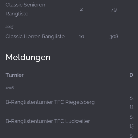
Classic Senioren
2
79
Rangliste
2025
Classic Herren Rangliste
10
308
Meldungen
Turnier
Da
2026
Sa.,
B-Ranglistenturnier TFC Riegelsberg
11.
Sa.,
B-Ranglistenturnier TFC Ludweiler
13.
So.,