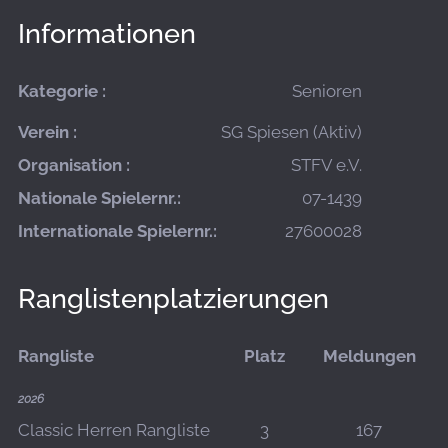
Informationen
Kategorie :
Senioren
Verein :
SG Spiesen (Aktiv)
Organisation :
STFV e.V.
Nationale Spielernr.:
07-1439
Internationale Spielernr.:
27600028
Ranglistenplatzierungen
Rangliste
Platz
Meldungen
2026
Classic Herren Rangliste
3
167